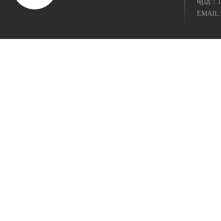
电话：15
EMAIL