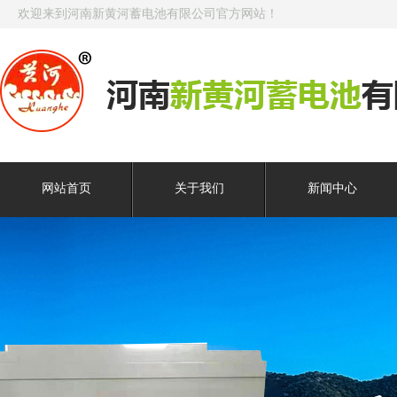
欢迎来到河南新黄河蓄电池有限公司官方网站！
网站首页
关于我们
新闻中心