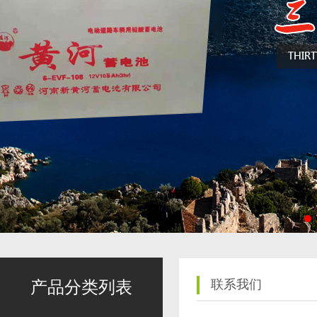
联系我们
产品分类列表